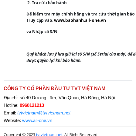
2. Tra cứu bảo hành
Để kiểm tra máy chính hãng và tra cứu thời gian bảo
truy cập vào
:
www.baohanh.all-one.vn
và Nhập số S/N.
Quý khách lưu ý lưu giữ lại số S/N (số Serial của máy) để
được quyền lợi khi bảo hành.
CÔNG TY CỔ PHẦN ĐẦU TƯ TVT VIỆT NAM
Địa chỉ: số 40 Dương Lâm, Văn Quán, Hà Đông, Hà Nội.
Hotline:
0968121213
Email:
tvtvietnam@tvtvietnam.net
Website:
www.all-one.vn
Copyright © 2023
tvtvietnam.net
. All Right Reserved