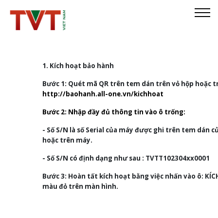
Trang chủ
1. Kích hoạt bảo hành
Tra cứu
Bước 1:
Quét mã
QR
trên tem dán trên vỏ hộp hoặc t
Kích hoạt
http://baohanh.all-one.vn/kichhoat
Bước 2:
Nhập đầy đủ thông tin vào ô trống:
Hướng dẫn
- Số S/N là số Serial của máy được ghi trên tem dán c
Liên hệ
hoặc trên máy.
- Số S/N có định dạng như sau : TVTT102304xx0001
Bước 3:
Hoàn tất kích hoạt bằng việc nhấn vào ô: KÍ
màu đỏ trên màn hình.